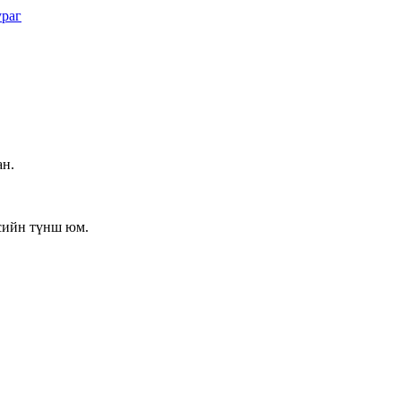
ан.
сийн түнш юм.