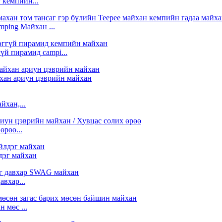
 кемпийн...
mping Майхан ...
үй пирамид campi...
хан ариун цэврийн майхан
хан,...
өрөө...
дэг майхан
авхар...
 мөс ...