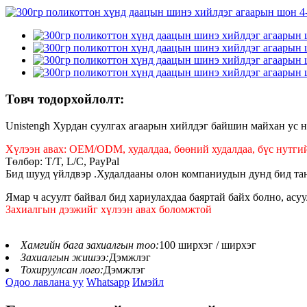
Товч тодорхойлолт:
Unistengh Хурдан суулгах агаарын хийлдэг байшин майхан ус 
Хүлээн авах: OEM/ODM, худалдаа, бөөний худалдаа, бүс нутгий
Төлбөр: T/T, L/C, PayPal
Бид шууд үйлдвэр .Худалдааны олон компаниудын дунд бид та
Ямар ч асуулт байвал бид хариулахдаа баяртай байх болно, асуул
Захиалгын дээжийг хүлээн авах боломжтой
Хамгийн бага захиалгын тоо:
100 ширхэг / ширхэг
Захиалгын жишээ:
Дэмжлэг
Тохируулсан лого:
Дэмжлэг
Одоо лавлана уу
Whatsapp
Имэйл