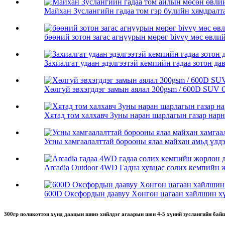
Майхан Зуслангийн гадаа том гэр бүлийн хямдралта
бөөний зотон загас агнуурын мөрөг bivvy мөс өвлийн
Захиалгат удаан эдэлгээтэй кемпийн гадаа зотон дав
Хөлгүй эвхэгддэг замын аялал 300gsm / 600D SUV C
Хятад том халхавч Зуны наран шарлагын газар нарны
Усны хамгаалалттай борооны ялаа майхан амьд үлдэх
Arcadia Outdoor 4WD Гадна хувцас солих кемпийн ж
600D Оксфордын даавуу Хөнгөн цагаан хайлшин хүр
300гр поликоттон хүнд даацын шинэ хийлдэг агаарын шон 4-5 хүний ​​зуслангийн ба