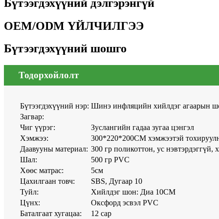
Бүтээгдэхүүний дэлгэрэнгүй
OEM/ODM ҮЙЛЧИЛГЭЭ
Бүтээгдэхүүний шошго
Тодорхойлолт
Бүтээгдэхүүний нэр:
Шинэ инфляцийн хийлдэг агаарын шон 
Загвар:
Чиг үүрэг:
Зуслангийн гадаа зугаа цэнгэл
Хэмжээ:
300*220*200CM хэмжээтэй тохируулн
Даавууны материал:
300 гр поликоттон, ус нэвтэрдэггүй,
Шал:
500 гр PVC
Хөөс матрас:
5см
Цахилгаан товч:
SBS, Дугаар 10
Туйл:
Хийлдэг шон: Диа 10CM
Цүнх:
Оксфорд эсвэл PVC
Баталгаат хугацаа:
12 сар