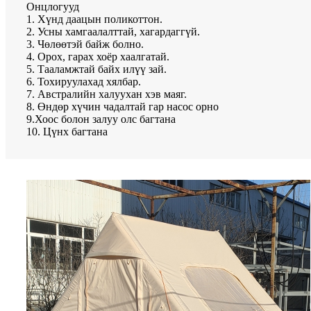
Онцлогууд
1. Хүнд даацын поликоттон.
2. Усны хамгаалалттай, хагардаггүй.
3. Чөлөөтэй байж болно.
4. Орох, гарах хоёр хаалгатай.
5. Тааламжтай байх илүү зай.
6. Тохируулахад хялбар.
7. Австралийн халуухан хэв маяг.
8. Өндөр хүчин чадалтай гар насос орно
9.Хоос болон залуу олс багтана
10. Цүнх багтана