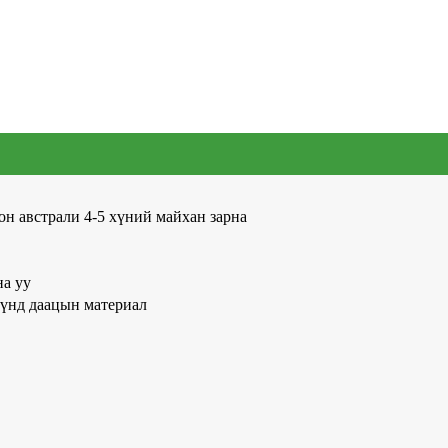
австрали 4-5 хүний ​​майхан зарна
а уу
 хүнд даацын материал