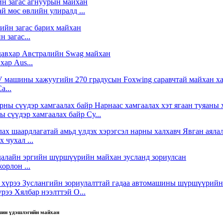
й мөс өвлийн улиралд ...
 загас...
хар Aus...
a...
 сүүдэр хамгаалах байр Су...
 чухал ...
орлон ...
ээ Хялбар нээлттэй O...
йшин үдэшлэгийн майхан