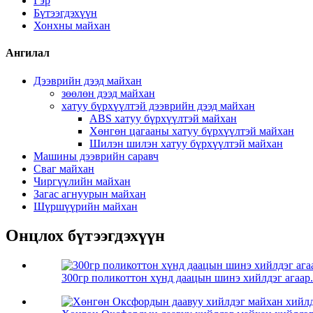
Гэр
Бүтээгдэхүүн
Хонхны майхан
Ангилал
Дээврийн дээд майхан
зөөлөн дээд майхан
хатуу бүрхүүлтэй дээврийн дээд майхан
ABS хатуу бүрхүүлтэй майхан
Хөнгөн цагааны хатуу бүрхүүлтэй майхан
Шилэн шилэн хатуу бүрхүүлтэй майхан
Машины дээврийн саравч
Сваг майхан
Чиргүүлийн майхан
Загас агнуурын майхан
Шүршүүрийн майхан
Онцлох бүтээгдэхүүн
300гр поликоттон хүнд даацын шинэ хийлдэг агаар.