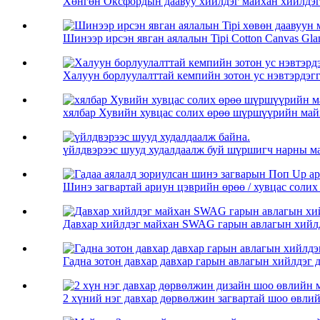
Хөнгөн Оксфордын даавуу хийлдэг майхан хийлдэг
Шинээр ирсэн явган аялалын Tipi Cotton Canvas Gla
Халуун борлуулалттай кемпийн зотон ус нэвтэрдэгг
хялбар Хувийн хувцас солих өрөө шүршүүрийн май
үйлдвэрээс шууд худалдаалж буй шүршигч нарны май
Шинэ загвартай ариун цэврийн өрөө / хувцас солих 
Давхар хийлдэг майхан SWAG гарын авлагын хийл
Гадна зотон давхар давхар гарын авлагын хийлдэг д
2 хүний ​​нэг давхар дөрвөлжин загвартай шоо өвлийн