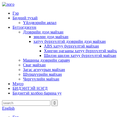
Гэр
Бидний тухай
Үйлдвэрийн аялал
Бүтээгдэхүүн
Дээврийн дээд майхан
зөөлөн дээд майхан
хатуу бүрхүүлтэй дээврийн дээд майхан
ABS хатуу бүрхүүлтэй майхан
Хөнгөн цагааны хатуу бүрхүүлтэй майх
Шилэн шилэн хатуу бүрхүүлтэй майхан
Машины дээврийн саравч
Сваг майхан
Загас агнуурын майхан
Шүршүүрийн майхан
Чиргүүлийн майхан
Мэдээ
БИДЭНТЭЙ НЭГД
Бидэнтэй холбоо барина уу
English