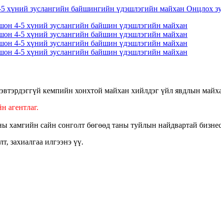
нэвтэрдэггүй кемпийн хонхтой майхан хийлдэг үйл явдлын майх
н агентлаг.
ны хамгийн сайн сонголт бөгөөд таны туйлын найдвартай бизне
т, захиалгаа илгээнэ үү.