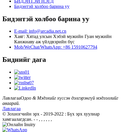
БИДЭНТЭЙ НЭГД
Бидэнтэй холбоо барина уу
Бидэнтэй холбоо барина уу
E-mail: info@arcadia.net.cn
Хаяг: Хятад улсын Хэбэй мужийн Гуан мужийн
Канжиаву аж үйлдвэрийн бүс
Mob/WeChat/WhatsApp: +86 15910627794
Биднийг дага
Лавлагаа
Одоо
& Мэдэхийг хүссэн дэлгэрэнгүй мэдээллийг
аваарай.
Лавлагаа
© Зохиогчийн эрх - 2019-2022 : Бүх эрх хуулиар
хамгаалагдсан.
- - , , , , , ,