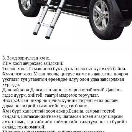
3. Замд зориулсан хүнс.
Ийм хоол авчрахаас зайлсхий:
Тослог хоол.Та машинаа бүхэлд нь тослохыг хүсэхгүй байна.
Хүчиллэг хоол.Улаан лооль, цитрус жимс нь давсагны цочрол
үүсгэдэг тул угаалгын өрөөндөө илүү олон удаа завсарлахад
хүргэдэг.
Давстай хоол.Давсалсан чипс, самарнаас зайлсхий.Давс нь
гэдэс дүүрч, хийтэй, таагүй мэдрэмж төрүүлдэг.
Чихэр.Элсэн чихэр нь эрчим хүчний тэсрэлт өгөх боловч
дараа нь чихрийн гамшгийг мэдрэх болно.
Хүн бүрт хангалттай хоол авчир.Банана, самрын тостой
сэндвич, шатаасан жигнэмэг, шатаасан эсвэл агаарт шарсан
амтат төмс, гар хийцийн гоймонгийн салатууд нь гэр бүлийн
аялалд тохиромжтой.