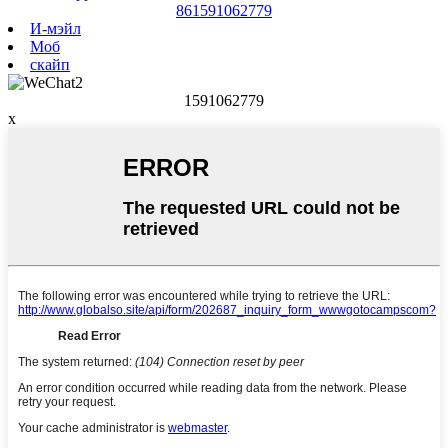
861591062779
И-мэйл
Моб
скайп
1591062779
x