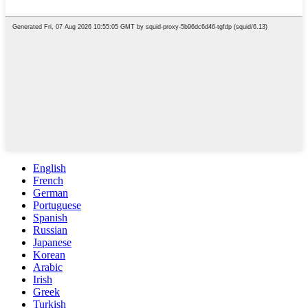
English
French
German
Portuguese
Spanish
Russian
Japanese
Korean
Arabic
Irish
Greek
Turkish