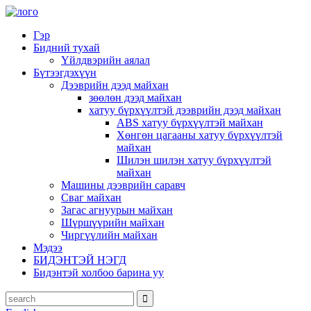
Гэр
Бидний тухай
Үйлдвэрийн аялал
Бүтээгдэхүүн
Дээврийн дээд майхан
зөөлөн дээд майхан
хатуу бүрхүүлтэй дээврийн дээд майхан
ABS хатуу бүрхүүлтэй майхан
Хөнгөн цагааны хатуу бүрхүүлтэй
майхан
Шилэн шилэн хатуу бүрхүүлтэй
майхан
Машины дээврийн саравч
Сваг майхан
Загас агнуурын майхан
Шүршүүрийн майхан
Чиргүүлийн майхан
Мэдээ
БИДЭНТЭЙ НЭГД
Бидэнтэй холбоо барина уу