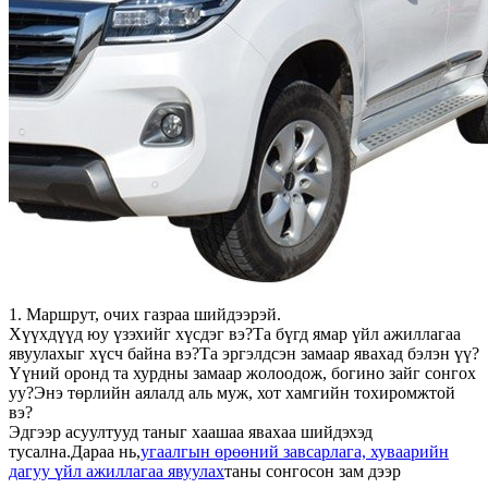
1. Маршрут, очих газраа шийдээрэй.
Хүүхдүүд юу үзэхийг хүсдэг вэ?Та бүгд ямар үйл ажиллагаа
явуулахыг хүсч байна вэ?Та эргэлдсэн замаар явахад бэлэн үү?
Үүний оронд та хурдны замаар жолоодож, богино зайг сонгох
уу?Энэ төрлийн аялалд аль муж, хот хамгийн тохиромжтой
вэ?
Эдгээр асуултууд таныг хаашаа явахаа шийдэхэд
тусална.Дараа нь,
угаалгын өрөөний завсарлага, хуваарийн
дагуу үйл ажиллагаа явуулах
таны сонгосон зам дээр