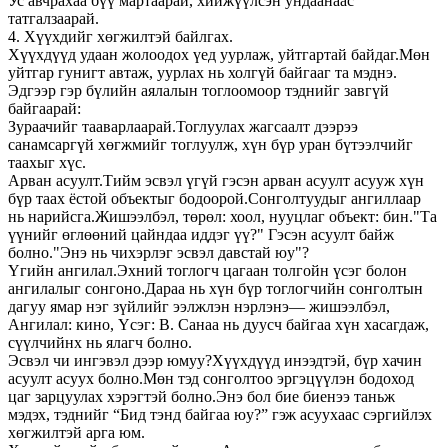
Ус авчрахаа бүү мартаарай, хийжүүлсэн ундаанаас
татгалзаарай.
4. Хүүхдийг хөгжилтэй байлгах.
Хүүхдүүд удаан жолоодох үед уурлаж, уйтгартай байдаг.Мөн
уйтгар гунигт автаж, уурлах нь холгүй байгааг та мэднэ.
Эдгээр гэр бүлийн аялалын тоглоомоор тэднийг завгүй
байгаарай:
Зураачийг тааварлаарай.Тоглуулах жагсаалт дээрээ
санамсаргүй хөгжмийг тоглуулж, хүн бүр уран бүтээлчийг
таахыг хүс.
Арван асуулт.Тийм эсвэл үгүй ​​гэсэн арван асуулт асууж хүн
бүр таах ёстой объектыг бодоорой.Сонголтуудыг ангиллаар
нь нарийсга.Жишээлбэл, төрөл: хоол, нууцлаг объект: бин."Та
үүнийг өглөөний цайндаа иддэг үү?" Гэсэн асуулт байж
болно."Энэ нь чихэрлэг эсвэл давстай юу"?
Үгийн ангилал.Эхний тоглогч цагаан толгойн үсэг болон
ангилалыг сонгоно.Дараа нь хүн бүр тоглогчийн сонголтын
дагуу ямар нэг зүйлийг ээлжлэн нэрлэнэ— жишээлбэл,
Ангилал: кино, Үсэг: B. Санаа нь дуусч байгаа хүн хасагдаж,
сүүлчийнх нь ялагч болно.
Эсвэл чи ингэвэл дээр юмуу?Хүүхдүүд инээдтэй, бүр хачин
асуулт асуух болно.Мөн тэд сонголтоо эргэцүүлэн бодоход
цаг зарцуулах хэрэгтэй болно.Энэ бол бие биенээ таньж
мэдэх, тэднийг “Бид тэнд байгаа юу?” гэж асуухаас сэргийлэх
хөгжилтэй арга юм.