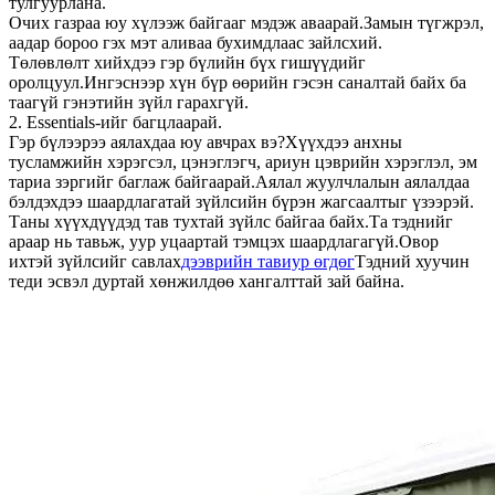
тулгуурлана.
Очих газраа юу хүлээж байгааг мэдэж аваарай.Замын түгжрэл,
аадар бороо гэх мэт аливаа бухимдлаас зайлсхий.
Төлөвлөлт хийхдээ гэр бүлийн бүх гишүүдийг
оролцуул.Ингэснээр хүн бүр өөрийн гэсэн саналтай байх ба
таагүй гэнэтийн зүйл гарахгүй.
2. Essentials-ийг багцлаарай.
Гэр бүлээрээ аялахдаа юу авчрах вэ?Хүүхдээ анхны
тусламжийн хэрэгсэл, цэнэглэгч, ариун цэврийн хэрэглэл, эм
тариа зэргийг баглаж байгаарай.Аялал жуулчлалын аялалдаа
бэлдэхдээ шаардлагатай зүйлсийн бүрэн жагсаалтыг үзээрэй.
Таны хүүхдүүдэд тав тухтай зүйлс байгаа байх.Та тэднийг
араар нь тавьж, уур уцаартай тэмцэх шаардлагагүй.Овор
ихтэй зүйлсийг савлах
дээврийн тавиур өгдөг
Тэдний хуучин
теди эсвэл дуртай хөнжилдөө хангалттай зай байна.