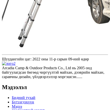
Шуудангийн цаг: 2022 оны 11-р сарын 09-ний өдөр
Arcadia Camp & Outdoor Products Co., Ltd нь 2005 онд
байгуулагдсан бөгөөд чиргүүлтэй майхан, дээврийн майхан,
саравчны дизайн, үйлдвэрлэлээр мэргэшсэн......
Мэдээлэл
Бидний тухай
Бүтээгдэхүүн
Мэдээ