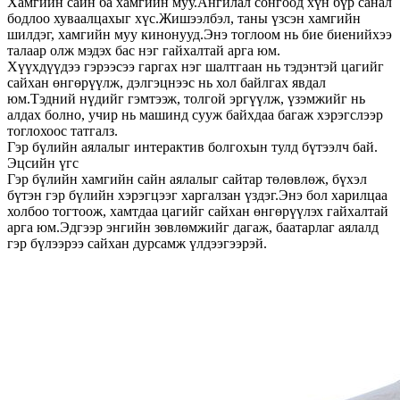
Хамгийн сайн ба хамгийн муу.Ангилал сонгоод хүн бүр санал
бодлоо хуваалцахыг хүс.Жишээлбэл, таны үзсэн хамгийн
шилдэг, хамгийн муу кинонууд.Энэ тоглоом нь бие биенийхээ
талаар олж мэдэх бас нэг гайхалтай арга юм.
Хүүхдүүдээ гэрээсээ гаргах нэг шалтгаан нь тэдэнтэй цагийг
сайхан өнгөрүүлж, дэлгэцнээс нь хол байлгах явдал
юм.Тэдний нүдийг гэмтээж, толгой эргүүлж, үзэмжийг нь
алдах болно, учир нь машинд сууж байхдаа багаж хэрэгслээр
тоглохоос татгалз.
Гэр бүлийн аялалыг интерактив болгохын тулд бүтээлч бай.
Эцсийн үгс
Гэр бүлийн хамгийн сайн аялалыг сайтар төлөвлөж, бүхэл
бүтэн гэр бүлийн хэрэгцээг харгалзан үздэг.Энэ бол харилцаа
холбоо тогтоож, хамтдаа цагийг сайхан өнгөрүүлэх гайхалтай
арга юм.Эдгээр энгийн зөвлөмжийг дагаж, баатарлаг аялалд
гэр бүлээрээ сайхан дурсамж үлдээгээрэй.