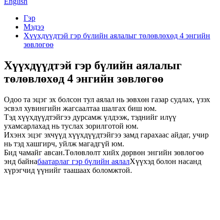
English
Гэр
Мэдээ
Хүүхдүүдтэй гэр бүлийн аялалыг төлөвлөхөд 4 энгийн
зөвлөгөө
Хүүхдүүдтэй гэр бүлийн аялалыг
төлөвлөхөд 4 энгийн зөвлөгөө
Одоо та эцэг эх болсон тул аялал нь зөвхөн газар судлах, үзэх
эсвэл хувингийн жагсаалтаа шалгах биш юм.
Тэд хүүхдүүдтэйгээ дурсамж үлдээж, тэднийг илүү
ухамсарлахад нь туслах зорилготой юм.
Ихэнх эцэг эхчүүд хүүхдүүдтэйгээ замд гарахаас айдаг, учир
нь тэд хашгирч, уйлж магадгүй юм.
Бид чамайг авсан.Төлөвлөлт хийх дөрвөн энгийн зөвлөгөө
энд байна
баатарлаг гэр бүлийн аялал
Хүүхэд болон насанд
хүрэгчид үүнийг таашаах боломжтой.