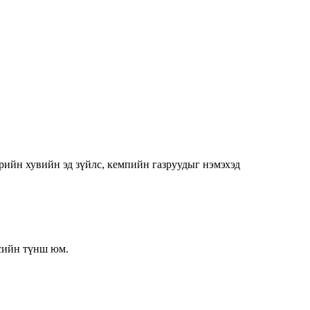
рийн хувийн эд зүйлс, кемпийн газруудыг нэмэхэд
сийн түнш юм.