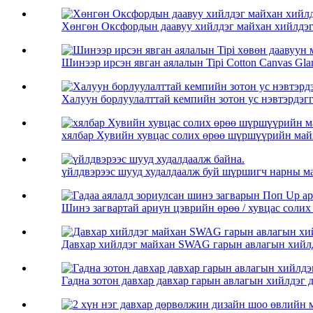
Хөнгөн Оксфордын даавуу хийлдэг майхан хийлдэг
Шинээр ирсэн явган аялалын Tipi Cotton Canvas Gla
Халуун борлуулалттай кемпийн зотон ус нэвтэрдэгг
хялбар Хувийн хувцас солих өрөө шүршүүрийн май
үйлдвэрээс шууд худалдаалж буй шүршигч нарны май
Шинэ загвартай ариун цэврийн өрөө / хувцас солих 
Давхар хийлдэг майхан SWAG гарын авлагын хийл
Гадна зотон давхар давхар гарын авлагын хийлдэг д