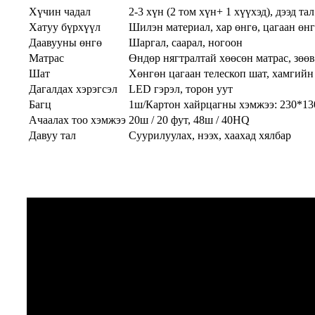
Хүчин чадал
2-3 хүн (2 том хүн+ 1 хүүхэд), дээд тал
Хатуу бүрхүүл
Шилэн материал, хар өнгө, цагаан өнг
Даавууны өнгө
Шаргал, саарал, ногоон
Матрас
Өндөр нягтралтай хөөсөн матрас, зөөв
Шат
Хөнгөн цагаан телескоп шат, хамгийн 
Дагалдах хэрэгсэл
LED гэрэл, торон уут
Багц
1ш/Картон хайрцагны хэмжээ: 230*
Ачаалах тоо хэмжээ
20ш / 20 фут, 48ш / 40HQ
Давуу тал
Суурилуулах, нээх, хаахад хялбар