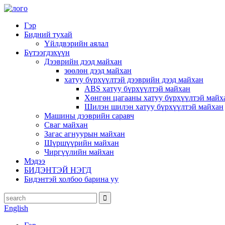
Гэр
Бидний тухай
Үйлдвэрийн аялал
Бүтээгдэхүүн
Дээврийн дээд майхан
зөөлөн дээд майхан
хатуу бүрхүүлтэй дээврийн дээд майхан
ABS хатуу бүрхүүлтэй майхан
Хөнгөн цагааны хатуу бүрхүүлтэй майх
Шилэн шилэн хатуу бүрхүүлтэй майхан
Машины дээврийн саравч
Сваг майхан
Загас агнуурын майхан
Шүршүүрийн майхан
Чиргүүлийн майхан
Мэдээ
БИДЭНТЭЙ НЭГД
Бидэнтэй холбоо барина уу
English