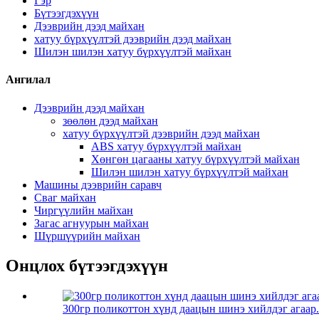
Гэр
Бүтээгдэхүүн
Дээврийн дээд майхан
хатуу бүрхүүлтэй дээврийн дээд майхан
Шилэн шилэн хатуу бүрхүүлтэй майхан
Ангилал
Дээврийн дээд майхан
зөөлөн дээд майхан
хатуу бүрхүүлтэй дээврийн дээд майхан
ABS хатуу бүрхүүлтэй майхан
Хөнгөн цагааны хатуу бүрхүүлтэй майхан
Шилэн шилэн хатуу бүрхүүлтэй майхан
Машины дээврийн саравч
Сваг майхан
Чиргүүлийн майхан
Загас агнуурын майхан
Шүршүүрийн майхан
Онцлох бүтээгдэхүүн
300гр поликоттон хүнд даацын шинэ хийлдэг агаар.