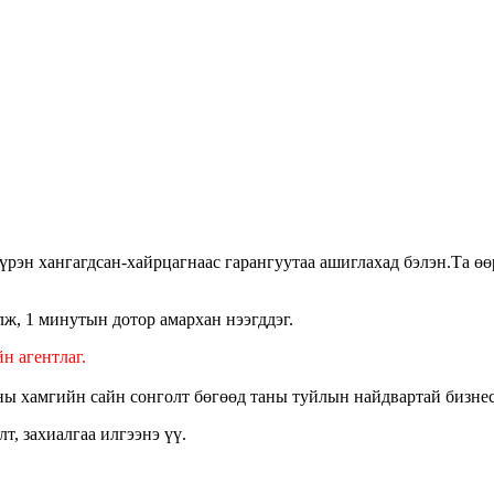
үрэн хангагдсан
-
хайрцагнаас гарангуутаа ашиглахад бэлэн.Та өө
ж, 1 минутын дотор амархан нээгддэг.
н агентлаг.
ны хамгийн сайн сонголт бөгөөд таны туйлын найдвартай бизне
т, захиалгаа илгээнэ үү.