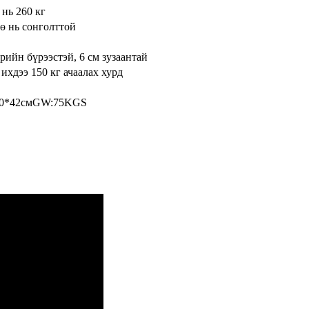
 нь 260 кг
ө нь сонголттой
рийн бүрээстэй, 6 см зузаантай
ихдээ 150 кг ачаалах хурд
130*42смGW:75KGS