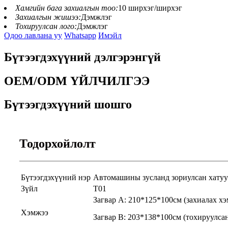
Хамгийн бага захиалгын тоо:
10 ширхэг/ширхэг
Захиалгын жишээ:
Дэмжлэг
Тохируулсан лого:
Дэмжлэг
Одоо лавлана уу
Whatsapp
Имэйл
Бүтээгдэхүүний дэлгэрэнгүй
OEM/ODM ҮЙЛЧИЛГЭЭ
Бүтээгдэхүүний шошго
Тодорхойлолт
Бүтээгдэхүүний нэр
Автомашины зусланд зориулсан хатуу
Зүйл
T01
Загвар А: 210*125*100см (захиалах хэ
Хэмжээ
Загвар В: 203*138*100см (тохируулса