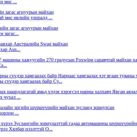
 мөс ...
й мөс өвлийн улиралд ...
 загас...
хар Aus...
a...
 сүүдэр хамгаалах байр Су...
 чухал ...
орлон ...
ээ Хялбар нээлттэй O...