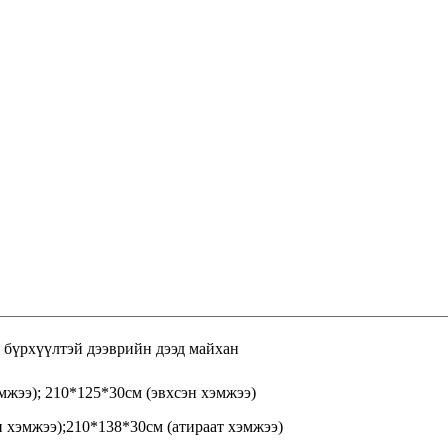
 бүрхүүлтэй дээврийн дээд майхан
мжээ); 210*125*30см (эвхсэн хэмжээ)
н хэмжээ);210*138*30см (атираат хэмжээ)