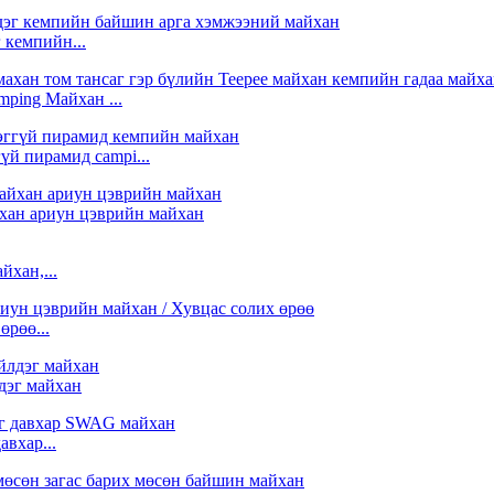
 кемпийн...
mping Майхан ...
үй пирамид campi...
хан ариун цэврийн майхан
хан,...
өрөө...
дэг майхан
авхар...