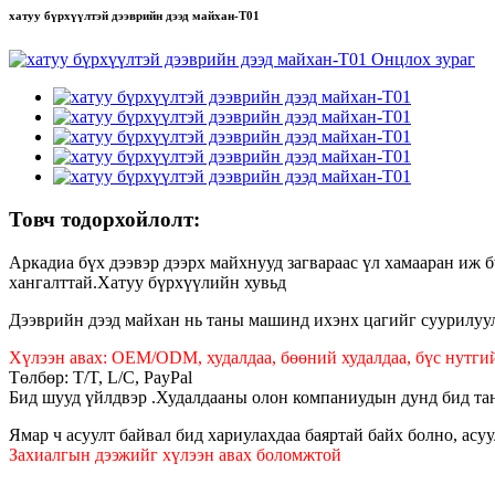
хатуу бүрхүүлтэй дээврийн дээд майхан-T01
Товч тодорхойлолт:
Аркадиа бүх дээвэр дээрх майхнууд загвараас үл хамааран иж б
хангалттай.Хатуу бүрхүүлийн хувьд
Дээврийн дээд майхан нь таны машинд ихэнх цагийг суурилуул
Хүлээн авах: OEM/ODM, худалдаа, бөөний худалдаа, бүс нутгий
Төлбөр: T/T, L/C, PayPal
Бид шууд үйлдвэр .Худалдааны олон компаниудын дунд бид та
Ямар ч асуулт байвал бид хариулахдаа баяртай байх болно, асуул
Захиалгын дээжийг хүлээн авах боломжтой